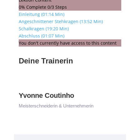
7
0% Complete
0/3 Steps
(34:26
Einleitung (01:14 Min)
Min)
Angeschnittener Stehkragen (13:52 Min)
Schalkragen (19:20 Min)
Abschluss (01:07 Min)
You don't currently have access to this content
Deine Trainerin
Yvonne Coutinho
Meisterschneiderin & Unternehmerin