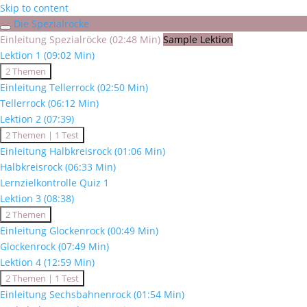
Skip to content
Die Spezialröcke
Einleitung Spezialröcke (02:48 Min)
Sample Lektion
Lektion 1 (09:02 Min)
Expand
Lektion
2 Themen
1
Einleitung Tellerrock (02:50 Min)
(09:02
Tellerrock (06:12 Min)
Min)
Lektion 2 (07:39)
Expand
Lektion
2 Themen
|
1 Test
2
Einleitung Halbkreisrock (01:06 Min)
(07:39)
Halbkreisrock (06:33 Min)
Lernzielkontrolle Quiz 1
Lektion 3 (08:38)
Expand
Lektion
2 Themen
3
Einleitung Glockenrock (00:49 Min)
(08:38)
Glockenrock (07:49 Min)
Lektion 4 (12:59 Min)
Expand
Lektion
2 Themen
|
1 Test
4
Einleitung Sechsbahnenrock (01:54 Min)
(12:59