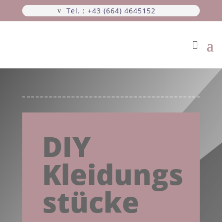
Tel. : +43 (664) 4645152
DIY
Kleidungs
stücke