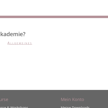
akademie?
Allgemeines
urse
Mein Konto
urse & Workshops
Meine Downloads