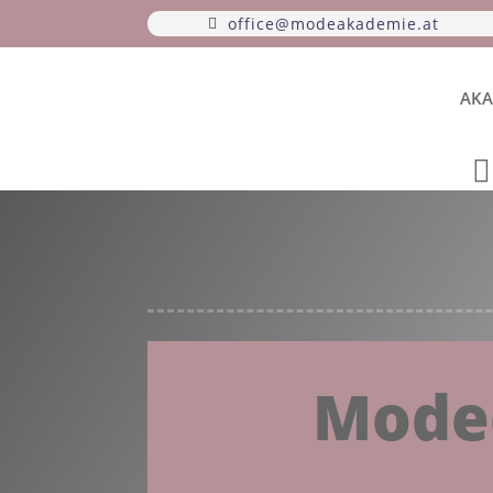
office@modeakademie.at
AKA
Mode