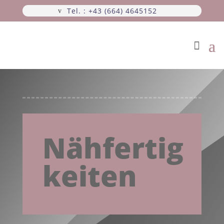
Tel. : +43 (664) 4645152
Nähfertig
keiten