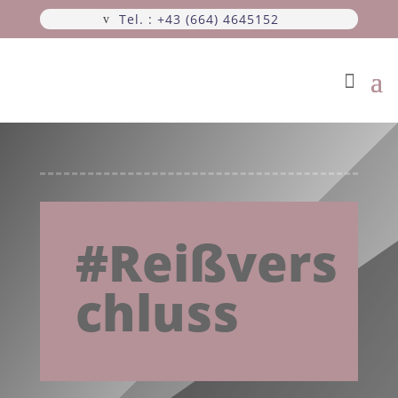
Tel. : +43 (664) 4645152
#Reißvers
chluss